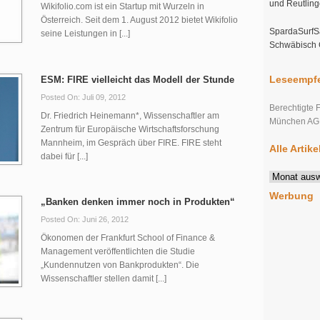
und Reutlin
Wikifolio.com ist ein Startup mit Wurzeln in
Österreich. Seit dem 1. August 2012 bietet Wikifolio
SpardaSurfSa
seine Leistungen in [...]
Schwäbisch
Leseempfe
ESM: FIRE vielleicht das Modell der Stunde
Posted On: Juli 09, 2012
Berechtigte 
Dr. Friedrich Heinemann*, Wissenschaftler am
München AG s
Zentrum für Europäische Wirtschaftsforschung
Mannheim, im Gespräch über FIRE. FIRE steht
Alle Artik
dabei für [...]
Alle
Artikel
Werbung
im
„Banken denken immer noch in Produkten“
Überblick
Posted On: Juni 26, 2012
Ökonomen der Frankfurt School of Finance &
Management veröffentlichten die Studie
„Kundennutzen von Bankprodukten“. Die
Wissenschaftler stellen damit [...]