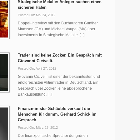
Strategische Metalle: Anleger suchen einen
sicheren Hafen
Posted On: Mai 24, 2012
Doppel-Interview mit den Buchautoren Gunther
Maassen (GM) und Michael Vaupel (MV) über
Investments in Strategische Metalle. [...]
Trader sind keine Zocker. Ein Gespräch mit
Giovanni Cicivelli.
Posted On: April 27, 2012
Giovanni Cicivelli ist einer der bekanntesten und
erfolgreichsten Aktientrader in Deutschland. Ein
Gespräch über Zocken, eine abgebrochene
Bankausbildung, [...]
Finanzminister Schäuble verkauft die
Menschen für dumm. Gerhard Schick im
Gespräch.
Posted On: März 23, 2012
Der finanzpolitische Sprecher der grünen