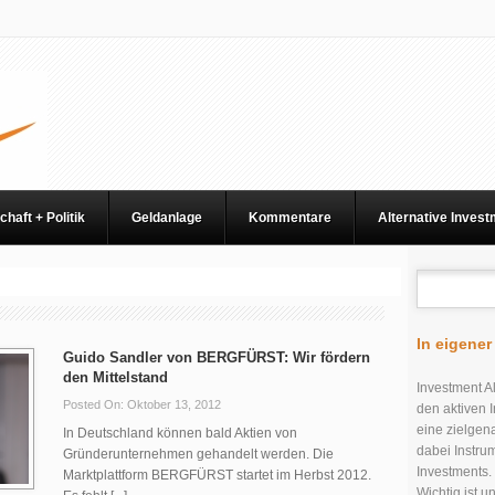
chaft + Politik
Geldanlage
Kommentare
Alternative Inves
In eigene
Guido Sandler von BERGFÜRST: Wir fördern
den Mittelstand
Investment Al
Posted On: Oktober 13, 2012
den aktiven I
eine zielgen
In Deutschland können bald Aktien von
dabei Instru
Gründerunternehmen gehandelt werden. Die
Investments.
Marktplattform BERGFÜRST startet im Herbst 2012.
Wichtig ist 