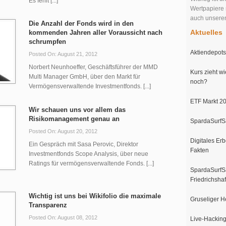
Es fehlt [...]
Wertpapiere 
auch unser
Die Anzahl der Fonds wird in den
Aktuelles
kommenden Jahren aller Voraussicht nach
schrumpfen
Aktiendepots 
Posted On: August 21, 2012
Norbert Neunhoeffer, Geschäftsführer der MMD
Kurs zieht wi
Multi Manager GmbH, über den Markt für
noch?
Vermögensverwaltende Investmentfonds. [...]
ETF Markt 20
Wir schauen uns vor allem das
Risikomanagement genau an
SpardaSurfSa
Posted On: August 20, 2012
Digitales Erb
Ein Gespräch mit Sasa Perovic, Direktor
Fakten
Investmentfonds Scope Analysis, über neue
Ratings für vermögensverwaltende Fonds. [...]
SpardaSurfSa
Friedrichsha
Wichtig ist uns bei Wikifolio die maximale
Gruseliger H
Transparenz
Posted On: August 08, 2012
Live-Hacking