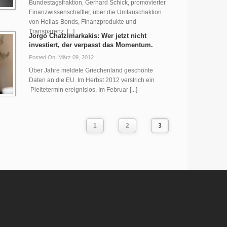
Bundestagsfraktion, Gerhard Schick, promovierter
Finanzwissenschaftler, über die Umtauschaktion
von Hellas-Bonds, Finanzprodukte und
Transparenz. [...]
Jorgo Chatzimarkakis: Wer jetzt nicht
investiert, der verpasst das Momentum.
Posted On: März 09, 2012
Über Jahre meldete Griechenland geschönte
Daten an die EU. Im Herbst 2012 verstrich ein
Pleitetermin ereignislos. Im Februar [...]
1
2
3