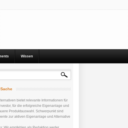
tments
Wissen
r Sache
ternativen bietet relevante Informationen für
nvestor, für die erfolgreiche Eigenanlage und
auere Produktauswahl. Schwerpunkt sind
mente zur aktiven Eigenanlage und Alternative
uns: Wir empfehlen als Redaktion weder