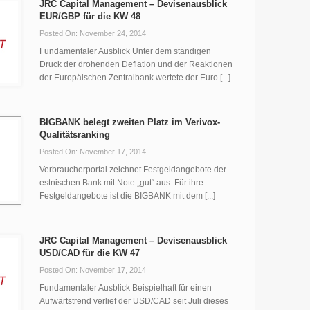
JRC Capital Management – Devisenausblick
EUR/GBP für die KW 48
Posted On: November 24, 2014
Fundamentaler Ausblick Unter dem ständigen
Druck der drohenden Deflation und der Reaktionen
der Europäischen Zentralbank wertete der Euro [...]
BIGBANK belegt zweiten Platz im Verivox-
Qualitätsranking
Posted On: November 17, 2014
Verbraucherportal zeichnet Festgeldangebote der
estnischen Bank mit Note „gut“ aus: Für ihre
Festgeldangebote ist die BIGBANK mit dem [...]
JRC Capital Management – Devisenausblick
USD/CAD für die KW 47
Posted On: November 17, 2014
Fundamentaler Ausblick Beispielhaft für einen
Aufwärtstrend verlief der USD/CAD seit Juli dieses