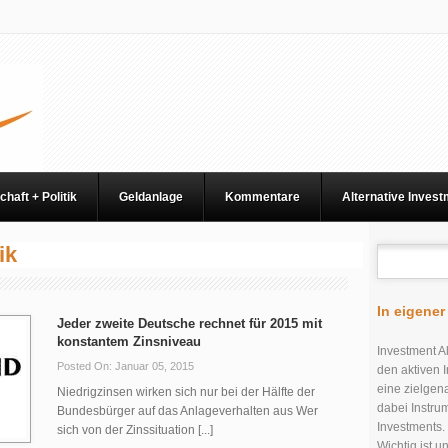
chaft + Politik
Geldanlage
Kommentare
Alternative Inves
ik
In eigene
Jeder zweite Deutsche rechnet für 2015 mit
konstantem Zinsniveau
Investment Al
Posted On: Januar 05, 2015
den aktiven I
eine zielgen
Niedrigzinsen wirken sich nur bei der Hälfte der
dabei Instru
Bundesbürger auf das Anlageverhalten aus Wer
Investments.
sich von der Zinssituation [...]
Wichtig ist 