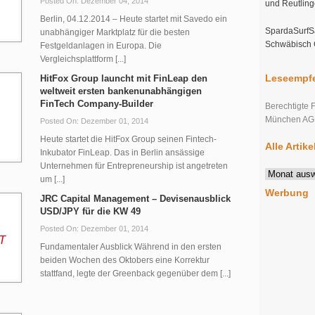
Posted On: Dezember 04, 2014
und Reutlin
Berlin, 04.12.2014 – Heute startet mit Savedo ein
SpardaSurfSa
unabhängiger Marktplatz für die besten
Schwäbisch
Festgeldanlagen in Europa. Die
Vergleichsplattform [...]
Leseempfe
HitFox Group launcht mit FinLeap den
weltweit ersten bankenunabhängigen
FinTech Company-Builder
Berechtigte 
München AG s
Posted On: Dezember 01, 2014
Heute startet die HitFox Group seinen Fintech-
Alle Artik
Inkubator FinLeap. Das in Berlin ansässige
Unternehmen für Entrepreneurship ist angetreten
Alle
um [...]
Artikel
Werbung
im
JRC Capital Management – Devisenausblick
Überblick
USD/JPY für die KW 49
Posted On: Dezember 01, 2014
Fundamentaler Ausblick Während in den ersten
beiden Wochen des Oktobers eine Korrektur
stattfand, legte der Greenback gegenüber dem [...]