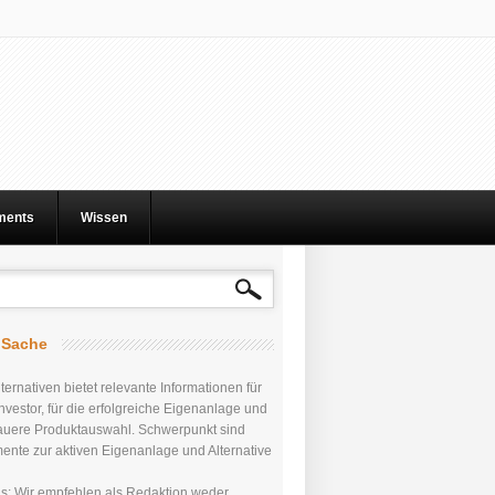
tments
Wissen
r Sache
ternativen bietet relevante Informationen für
nvestor, für die erfolgreiche Eigenanlage und
auere Produktauswahl. Schwerpunkt sind
mente zur aktiven Eigenanlage und Alternative
uns: Wir empfehlen als Redaktion weder