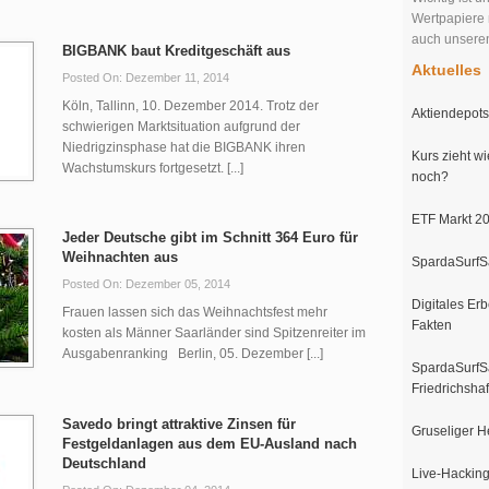
Wertpapiere 
auch unser
BIGBANK baut Kreditgeschäft aus
Aktuelles
Posted On: Dezember 11, 2014
Köln, Tallinn, 10. Dezember 2014. Trotz der
Aktiendepots 
schwierigen Marktsituation aufgrund der
Niedrigzinsphase hat die BIGBANK ihren
Kurs zieht wi
Wachstumskurs fortgesetzt. [...]
noch?
ETF Markt 20
Jeder Deutsche gibt im Schnitt 364 Euro für
Weihnachten aus
SpardaSurfSa
Posted On: Dezember 05, 2014
Digitales Erb
Frauen lassen sich das Weihnachtsfest mehr
Fakten
kosten als Männer Saarländer sind Spitzenreiter im
Ausgabenranking Berlin, 05. Dezember [...]
SpardaSurfSa
Friedrichsha
Savedo bringt attraktive Zinsen für
Gruseliger H
Festgeldanlagen aus dem EU-Ausland nach
Deutschland
Live-Hacking