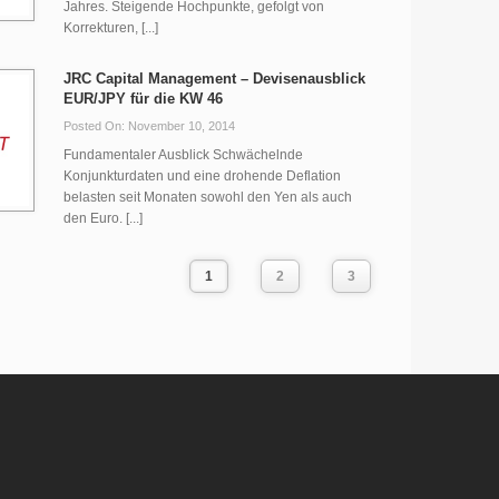
Jahres. Steigende Hochpunkte, gefolgt von
Korrekturen, [...]
JRC Capital Management – Devisenausblick
EUR/JPY für die KW 46
Posted On: November 10, 2014
Fundamentaler Ausblick Schwächelnde
Konjunkturdaten und eine drohende Deflation
belasten seit Monaten sowohl den Yen als auch
den Euro. [...]
1
2
3