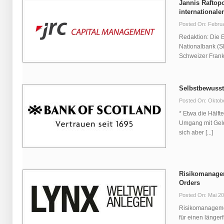
Jannis Raftop
international
Posted On: Februa
Redaktion: Die 
Nationalbank (S
Schweizer Franke
Selbstbewusst
Posted On: Oktob
* Etwa die Hälft
Umgang mit Geld 
sich aber [...]
Risikomanagem
Orders
Posted On: Mai 20
Risikomanagemen
für einen länger