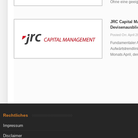
Ohne eine geeigne
JRC Capital 
Devisenausbli
Posted On: April 2
Fundamentaler A
Aufwärtstrendlin
Monats April, der
Rechtliches
Impressum
Disclaimer