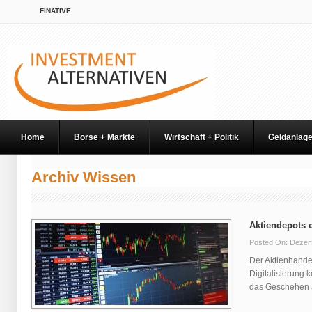
FINATIVE
Home
Börse + Märkte
Wirtschaft + Politik
Geldanlag
Archiv Wissen
Aktiendepots e
Posted On: Dezem
Der Aktienhandel
Digitalisierung 
das Geschehen al