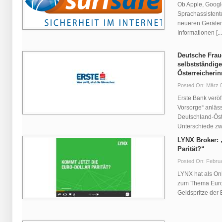
Ob Apple, Goog
Sprachassistenten
neueren Geräten 
Informationen [...
Deutsche Frau
selbstständige
Österreicheri
Posted On: März 
Erste Bank veröf
Vorsorge“ anläs
Deutschland-Öste
Unterschiede zwi
LYNX Broker: 
Parität?“
Posted On: Februa
LYNX hat als On
zum Thema Euro-D
Geldspritze der E