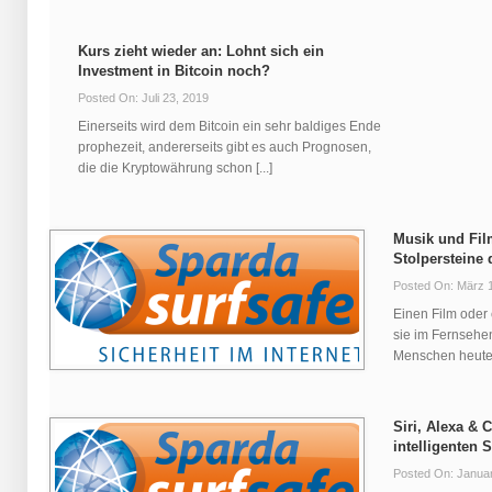
Kurs zieht wieder an: Lohnt sich ein
Investment in Bitcoin noch?
Posted On: Juli 23, 2019
Einerseits wird dem Bitcoin ein sehr baldiges Ende
prophezeit, andererseits gibt es auch Prognosen,
die die Kryptowährung schon [...]
Musik und Fil
Stolpersteine
Posted On: März 
Einen Film oder
sie im Fernsehen
Menschen heute [
Siri, Alexa & 
intelligenten 
Posted On: Januar