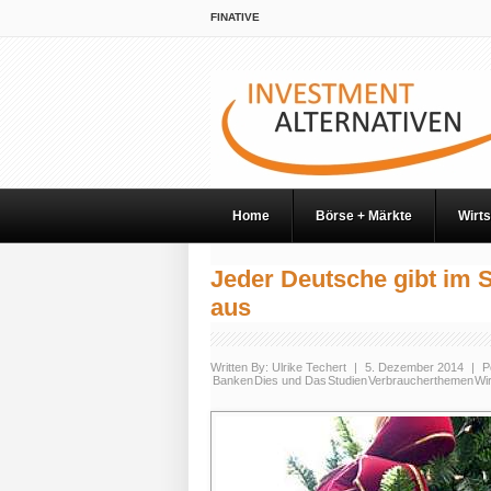
FINATIVE
Home
Börse + Märkte
Wirts
Jeder Deutsche gibt im 
aus
Written By:
Ulrike Techert
|
5. Dezember 2014
|
P
Banken
Dies und Das
Studien
Verbraucherthemen
Wir