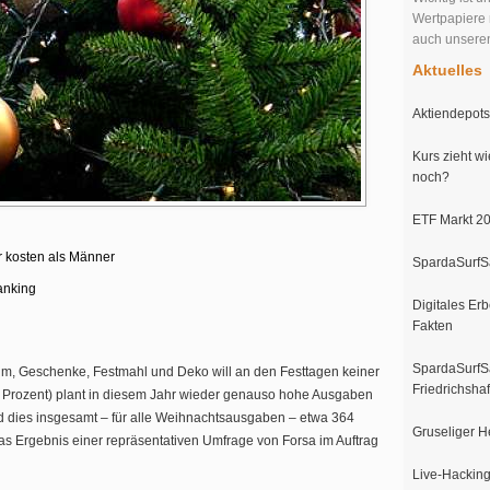
Wertpapiere 
auch unser
Aktuelles
Aktiendepots 
Kurs zieht wi
noch?
ETF Markt 20
r kosten als Männer
SpardaSurfSa
anking
Digitales Erb
Fakten
SpardaSurfSa
m, Geschenke, Festmahl und Deko will an den Festtagen keiner
Friedrichsha
2 Prozent) plant in diesem Jahr wieder genauso hohe Ausgaben
nd dies insgesamt – für alle Weihnachtsausgaben – etwa 364
Gruseliger H
as Ergebnis einer repräsentativen Umfrage von Forsa im Auftrag
Live-Hacking