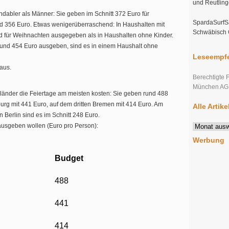
und Reutlin
dabler als Männer: Sie geben im Schnitt 372 Euro für
SpardaSurfSa
 356 Euro. Etwas wenigerüberraschend: In Haushalten mit
Schwäbisch
ld für Weihnachten ausgegeben als in Haushalten ohne Kinder.
rund 454 Euro ausgeben, sind es in einem Haushalt ohne
Leseempfe
aus.
Berechtigte 
München AG s
länder die Feiertage am meisten kosten: Sie geben rund 488
burg mit 441 Euro, auf dem dritten Bremen mit 414 Euro. Am
Alle Artik
 Berlin sind es im Schnitt 248 Euro.
Alle
usgeben wollen (Euro pro Person):
Artikel
Werbung
im
Überblick
Budget
488
441
414