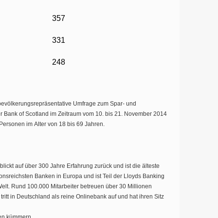
357
331
248
 bevölkerungsrepräsentative Umfrage zum Spar- und
r Bank of Scotland im Zeitraum vom 10. bis 21. November 2014
Personen im Alter von 18 bis 69 Jahren.
lickt auf über 300 Jahre Erfahrung zurück und ist die älteste
tionsreichsten Banken in Europa und ist Teil der Lloyds Banking
lt. Rund 100.000 Mitarbeiter betreuen über 30 Millionen
itt in Deutschland als reine Onlinebank auf und hat ihren Sitz
den kümmern.