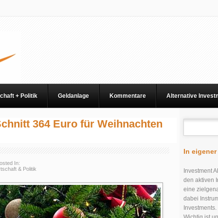
chaft + Politik
Geldanlage
Kommentare
Alternative Inves
Schnitt 364 Euro für Weihnachten
In eigene
osted In:
tschaft & Politik
Investment Al
den aktiven I
eine zielgen
dabei Instru
Investments.
Wichtig ist 