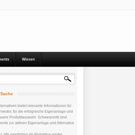
tments
Wissen
r Sache
ternativen bietet relevante Informationen für
nvestor, für die erfolgreiche Eigenanlage und
auere Produktauswahl. Schwerpunkt sind
mente zur aktiven Eigenanlage und Alternative
uns: Wir empfehlen als Redaktion weder