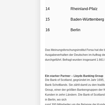
14
Rheinland-Pfalz
15
Baden-Württemberg
16
Berlin
Das Meinungsforschungsinstitut Forsa hat die
Ausgabeverhalten der Deutschen im Auftrag de
durchgeführt. Befragt wurden insgesamt 1.661 
Ein starker Partner – Lloyds Banking Group
Die Bank of Scotland, gegründet im Jahr 1695, b
Bank Schottlands. Sie zählt damit zu den tradi
Group, einer der größten Bankengruppen der We
Kunden in zehn Ländern. Die Bank of Scotland tr
in Berlin, wo sich
rund 300 Mitarbeiter um die Belange der Kun