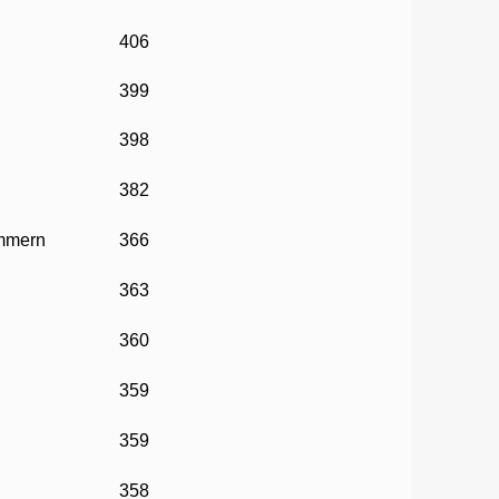
406
399
398
382
mmern
366
363
360
359
359
358