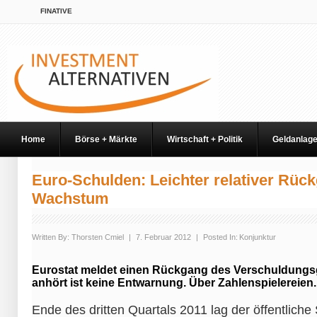
FINATIVE
Home
Börse + Märkte
Wirtschaft + Politik
Geldanlag
Euro-Schulden: Leichter relativer Rüc
Wachstum
Written By:
Thorsten Cmiel
|
7. Februar 2012
|
Posted In:
Konjunktur
Eurostat meldet einen Rückgang des Verschuldungsg
anhört ist keine Entwarnung. Über Zahlenspielereien.
Ende des dritten Quartals 2011 lag der öffentlich