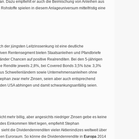
phan. Dazu empfiehlt er auch die Beimischung von Anleihen aus
 Rohstoffe spielen in diesem Anlageuniversum mittelfristig eine
 der jüngsten Leitzinssenkung ist eine deutliche
nsiven Rentensegment bieten Staatsanleihen und Pfandbriefe
änder Chancen auf positive Realrenditen. Bei den 5-jährigen
die Rendite jeweils 2,8%, bei Covered Bonds 3,5% bzw. 3,3%
n aus Schwellenländern sowie Unternehmensanleihen ohne
Stephan zwar mehr Zinsen, seien aber auch entsprechend
 in den USA abhingen und damit schwankungsanfällig seien.
cht mehr billig, aber angesichts niedriger Zinsen gebe es keine
ufendes Einkommen Wert legen, empfiehlt Stephan
 sieht die Dividendenrenditen vieler Aktienindizes weltweit über
ür den Euroraum. So könne die Dividendenrendite in
Europa
2014