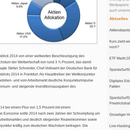
Wertpapiere 
auch unser
Aktuelles
Aktiendepots 
Kurs zieht wi
noch?
sblick 2014 von einer weltweiten Beschleunigung des
ETF Markt 20
hstum der Weltwirtschaft von rund 3 ¾ Prozent, das damit
 sagte Stefan Schneider, Chef-Volkswirt der Deutschen Bank für
SpardaSurfSa
blicks 2014 in Frankfurt. Als Haupttreiber der Weltkonjunktur
mobilien- und vom
Arbeitsmarkt
deutliche Konjunkturimpulse
Digitales Erb
 Konsum- und steigende Investitionsausgaben des
Fakten
SpardaSurfSa
Friedrichsha
14 bei einem Plus von 1,5 Prozent mit einem
die Eurozone sollte 2014 nach zwei Jahren der Schrumpfung um
Gruseliger H
 Arbeitsmarktes und deutlich steigender Realeinkommen sowie
njunktur kräftig zum deutschen Wachstum beitragen. Die
Live-Hacking