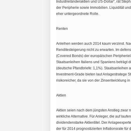
Industrieländeraktien und US-Dollar“, rät Ste
der Peripherie sowie Immobilien. Liquidität und
eher untergeordnete Rolle.
Renten
Anleihen werden auch 2014 kaum verzinst. Nach
Renditesteigerung nicht zu erwarten. Im defe
(Covered Bonds) der europäischen Peripheriel
Staatsanleihen Italiens und Spaniens beträgt 
(deutsche Pfandbriefe: 1,1%). Staatsanleihe
Investment-Grade bieten laut Anlagestratege 
risikoreicher, da sie von der Zinsentwicklung
Aktien
Aktien seien nach dem jüngsten Anstieg zwar ni
wirkliche Alternative. Für Anleger, die auf la
dividendenstarke Aktientitel. Der Anlageexperte
der für 2014 prognostizierten Inflationsrate f