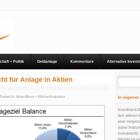
chaft + Politik
Geldanlage
Kommentare
Alternative Inves
t für Anlage in Aktien
Posted In:
Aktien
Börse + Märkte
Konjunktur
In eigene
Investment Al
den aktiven I
eine zielgen
dabei Instru
Investments.
Wichtig ist 