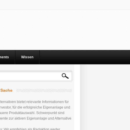
tments
Wissen
r Sache
ternativen bietet relevante Informationen für
nvestor, für die erfolgreiche Eigenanlage und
auere Produktauswahl. Schwerpunkt sind
mente zur aktiven Eigenanlage und Alternative
uns: Wir empfehlen als Redaktion weder