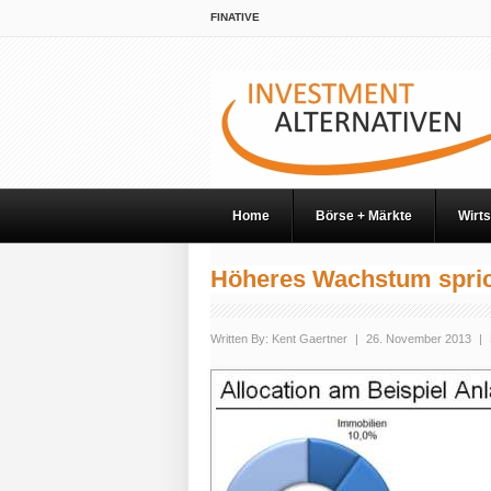
FINATIVE
Home
Börse + Märkte
Wirts
Höheres Wachstum sprich
Written By:
Kent Gaertner
|
26. November 2013
|