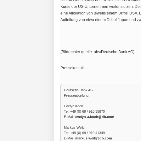
zudem einen relativ hohen Anteil ihrer Gewinne
Kurse der US-Unternehmen weiter stützen. De
eine Allokation von jeweils einem Drittel USA, E
Aufteilung von etwa einem Drittel Japan und zw
(Bildrechte/-quelle: obs/Deutsche Bank AG)
Pressekontakt:
Deutsche Bank AG

Presseabteilung				

Evelyn Koch			

Tel: +49 (0) 69 / 910 35870

E-Mail: 
evelyn-a.koch@db.com
Markus Weik

Tel: +49 (0) 69 / 910 41349

E-Mail: 
markus.weik@db.com