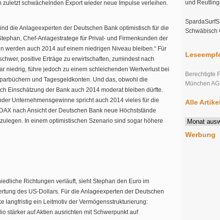
und Reutlin
zuletzt schwächelnden Export wieder neue Impulse verleihen.
SpardaSurfSa
ind die Anlageexperten der Deutschen Bank optimistisch für die
Schwäbisch
 Stephan, Chef-Anlagestratege für Privat- und Firmenkunden der
sen werden auch 2014 auf einem niedrigen Niveau bleiben.“ Für
Leseempfe
schwer, positive Erträge zu erwirtschaften, zumindest nach
war niedrig, führe jedoch zu einem schleichenden Wertverlust bei
Berechtigte 
Sparbüchern und Tagesgeldkonten. Und das, obwohl die
München AG s
nach Einschätzung der Bank auch 2014 moderat bleiben dürfte.
der Unternehmensgewinne spricht auch 2014 vieles für die
Alle Artik
r DAX nach Ansicht der Deutschen Bank neue Höchststände
Alle
zulegen. In einem optimistischen Szenario sind sogar höhere
Artikel
Werbung
im
Überblick
iedliche Richtungen verläuft, sieht Stephan den Euro im
ufwertung des US-Dollars. Für die Anlageexperten der Deutschen
e langfristig ein Leitmotiv der Vermögensstrukturierung:
io stärker auf Aktien ausrichten mit Schwerpunkt auf