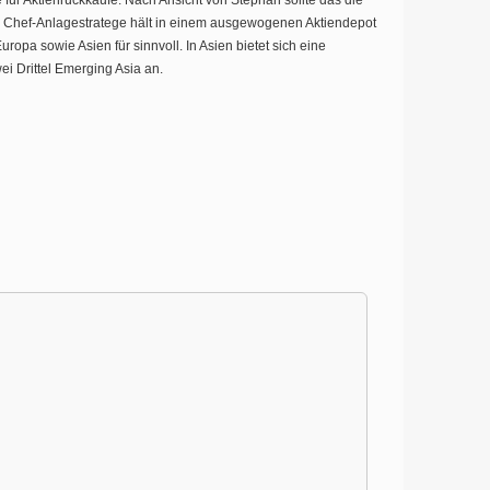
 für Aktienrückkäufe. Nach Ansicht von Stephan sollte das die
r Chef-Anlagestratege hält in einem ausgewogenen Aktiendepot
uropa sowie Asien für sinnvoll. In Asien bietet sich eine
ei Drittel Emerging Asia an.