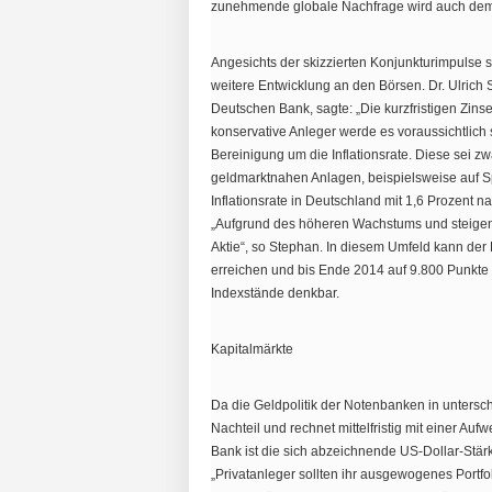
zunehmende globale Nachfrage wird auch dem 
Angesichts der skizzierten Konjunkturimpulse s
weitere Entwicklung an den Börsen. Dr. Ulrich
Deutschen Bank, sagte: „Die kurzfristigen Zin
konservative Anleger werde es voraussichtlich 
Bereinigung um die Inflationsrate. Diese sei z
geldmarktnahen Anlagen, beispielsweise auf 
Inflationsrate in Deutschland mit 1,6 Prozent 
„Aufgrund des höheren Wachstums und steigen
Aktie“, so Stephan. In diesem Umfeld kann de
erreichen und bis Ende 2014 auf 9.800 Punkte 
Indexstände denkbar.
Kapitalmärkte
Da die Geldpolitik der Notenbanken in untersch
Nachteil und rechnet mittelfristig mit einer A
Bank ist die sich abzeichnende US-Dollar-Stärk
„Privatanleger sollten ihr ausgewogenes Portfol