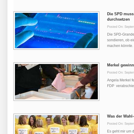
Die SPD muss 
durchsetzen
Posted On: Septe
Die SPD-Grande
sondieren, ob e
machen könnte. J
Merkel gewinn
Posted On: Septe
Angela Merkel fe
FDP verabschiede
Was der Wahl-
Posted On: Septe
Es geht mir um 