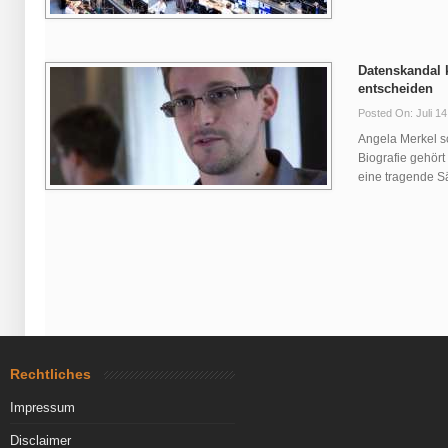
Datenskandal 
entscheiden
Posted On: Juli 14
Angela Merkel s
Biografie gehört 
eine tragende Sä
Rechtliches
Impressum
Disclaimer