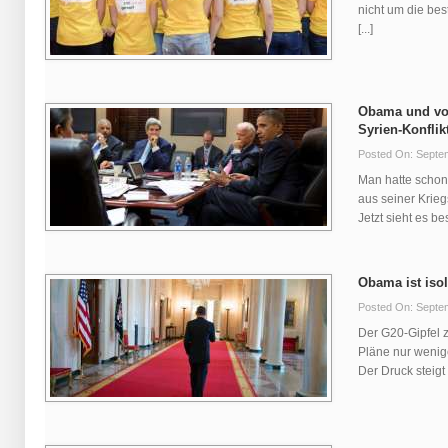
nicht um die be
[...]
Obama und vor
Syrien-Konflik
Posted On: Septe
Man hatte scho
aus seiner Krieg
Jetzt sieht es bes
Obama ist isol
Posted On: Septe
Der G20-Gipfel 
Pläne nur wenige
Der Druck steigt [