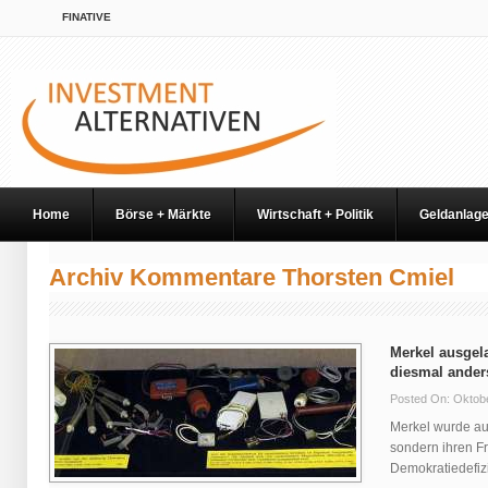
FINATIVE
Home
Börse + Märkte
Wirtschaft + Politik
Geldanlag
Archiv Kommentare Thorsten Cmiel
Merkel ausgela
diesmal ander
Posted On: Oktob
Merkel wurde au
sondern ihren F
Demokratiedefizit