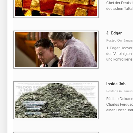
Chef der Deutsc
deutschen Talksh
J. Edgar
Posted On: Januar
J. Edgar Hoover 
den Vereinigten
und kontrollierte
Inside Job
Posted On: Januar
Für ihre Dokumen
Charles Ferguso
einen Oscar und w