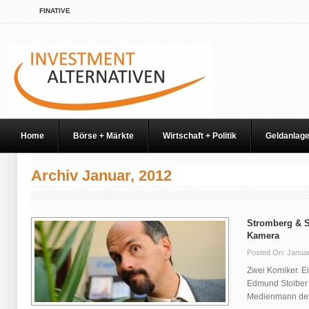
FINATIVE
Home
Börse + Märkte
Wirtschaft + Politik
Geldanlag
Archiv Januar, 2012
Stromberg & S
Kamera
Posted On: Januar
Zwei Komiker. E
Edmund Stoiber
Medienmann des 