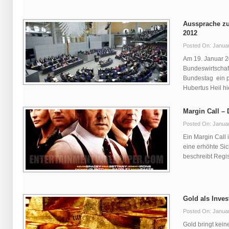
Aussprache zu
2012
Posted On: Januar
Am 19. Januar 2
Bundeswirtschaft
Bundestag ein po
Hubertus Heil hiel
Margin Call –
Posted On: Januar
Ein Margin Call i
eine erhöhte Sic
beschreibt Regiss
Gold als Inve
Posted On: Januar
Gold bringt kein