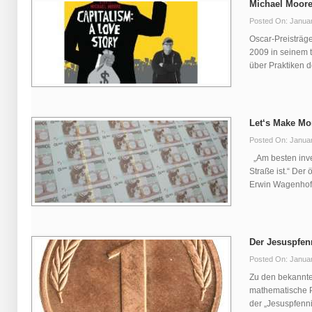
Michael Moore
Posted On: Januar
Oscar-Preisträg
2009 in seinem 
über Praktiken de
Let‘s Make M
Posted On: Januar
„Am besten inve
Straße ist.“ Der
Erwin Wagenhofer
Der Jesuspfen
Posted On: Januar
Zu den bekannte
mathematische 
der „Jesuspfenni