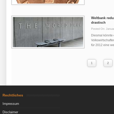
Weltbank red
drastisch
Posted On: Januar
Diesmal könnte 
Volkswirtschafte
für 2012 eine we
1
2
Rechtliches
Impressum
Disclaimer