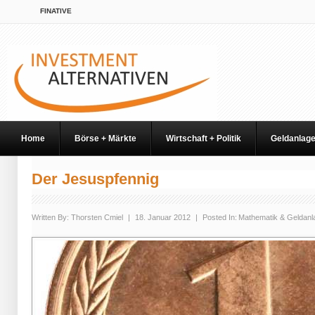
FINATIVE
Home
Börse + Märkte
Wirtschaft + Politik
Geldanlag
Der Jesuspfennig
Written By:
Thorsten Cmiel
|
18. Januar 2012
|
Posted In:
Mathematik & Geldanl