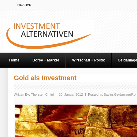
FINATIVE
Home
Börse + Märkte
Wirtschaft + Politik
Geldanlag
Gold als Investment
Written By:
Thorsten Cmiel
|
20. Januar 2012
|
Posted In:
Basics
Geldanlage
Roh