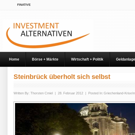
FINATIVE
Home
Börse + Märkte
Wirtschaft + Politik
Geldanlag
Steinbrück überholt sich selbst
Written By:
Thorsten Cmiel
|
28. Februar 2012
|
Posted In:
Griechenland-Krise
In