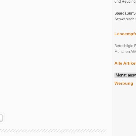
und Reutlin
SpardaSurfSa
Schwäbisch
Leseempfe
Berechtigte 
München AG s
Alle Artik
Alle
Artikel
Werbung
im
Überblick