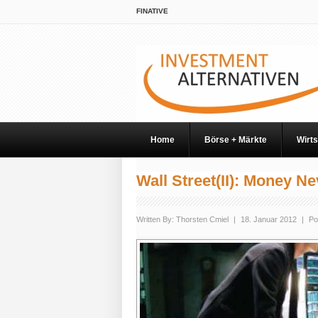
FINATIVE
Home
Börse + Märkte
Wirts
Wall Street(II): Money N
Written By:
Thorsten Cmiel
|
18. Januar 2012
|
Po