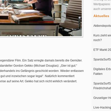
Wertpapiere 
auch unser
Aktuelles
Aktiendepots 
Kurs zieht wi
noch?
ETF Markt 20
SpardaSurfSa
legendärer Film. Ein Satz erregte damals bereits die Gemüter.
rsteller Gordon Gekko (Michael Douglas): „Gier ist gut.“
Digitales Erb
iderhandels ins Gefängnis geschickt worden. Wieder entlassen
Fakten
ist gut und inzwischen sogar legal“. Natürlich kommentiert
ise auf seine Art. Gekko hat sich nicht wirklich verändert.
SpardaSurfSa
Friedrichsha
Gruseliger H
Live-Hacking