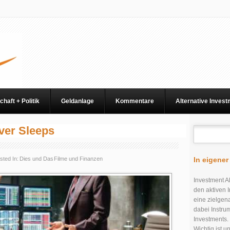
chaft + Politik
Geldanlage
Kommentare
Alternative Inves
ever Sleeps
sted In:
Dies und Das
Filme und Finanzen
In eigene
Investment Al
den aktiven I
eine zielgen
dabei Instru
Investments.
Wichtig ist 