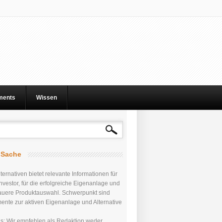
tments
Wissen
r Sache
ternativen bietet relevante Informationen für
nvestor, für die erfolgreiche Eigenanlage und
auere Produktauswahl. Schwerpunkt sind
mente zur aktiven Eigenanlage und Alternative
uns: Wir empfehlen als Redaktion weder