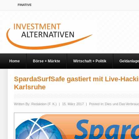
FINATIVE
Home
Börse + Märkte
Wirtschaft + Politik
Geldanlag
SpardaSurfSafe gastiert mit Live-Hacki
Karlsruhe
Written By:
Redaktion (F. K.)
|
15. März 2017
|
Posted In:
Dies und Das
Verbrau