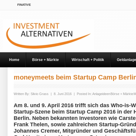
FINATIVE
Home
Börse + Märkte
Wirtschaft + Politik
Geldanlag
moneymeets beim Startup Camp Berli
Written By:
Silvio Grass
|
8. Juni 2016
|
Posted In:
Anlageideen
Börse + Märkte
M
Am 8. und 9. April 2016 trifft sich das Who-is
Startup-Szene beim Startup Camp 2016 in der 
Berlin. Neben bekannten Investoren wie Cars
Frank Thelen, sowie zahlreichen Startup-Grün
Johannes Cremer, Mitgründer und Geschäftsf