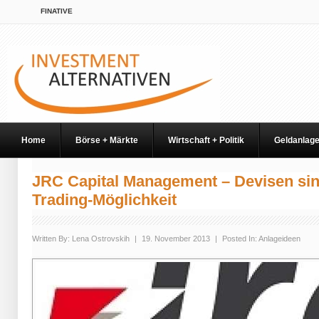
FINATIVE
Home
Börse + Märkte
Wirtschaft + Politik
Geldanlag
JRC Capital Management – Devisen sin
Trading-Möglichkeit
Written By:
Lena Ostrovskih
|
19. November 2013
|
Posted In:
Anlageideen