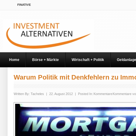
FINATIVE
Home
Börse + Märkte
Wirtschaft + Politik
Geldanlag
Warum Politik mit Denkfehlern zu Immo
Written By:
Tacheles
|
22. August 2012
|
Posted In:
Kommentare
Kommentare vo