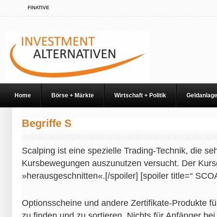
FINATIVE
Home
Börse + Märkte
Wirtschaft + Politik
Geldanlag
Begriffe S
Scalping ist eine spezielle Trading-Technik, die seh
Kursbewegungen auszunutzen versucht. Der Kurs
»herausgeschnitten«.[/spoiler] [spoiler title=“ SC
Optionsscheine und andere Zertifikate-Produkte fü
zu finden und zu sortieren. Nichts für Anfänger be