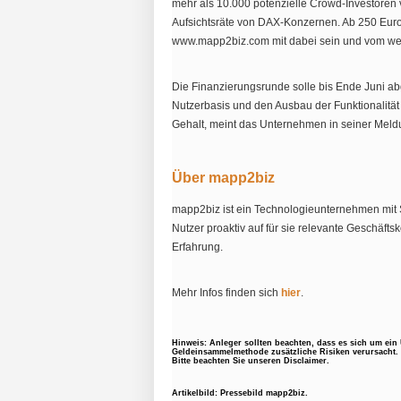
mehr als 10.000 potenzielle Crowd-Investoren
Aufsichtsräte von DAX-Konzernen. Ab 250 Euro
www.mapp2biz.com mit dabei sein und vom wei
Die Finanzierungsrunde solle bis Ende Juni ab
Nutzerbasis und den Ausbau der Funktionalität 
Gehalt, meint das Unternehmen in seiner Meld
Über mapp2biz
mapp2biz ist ein Technologieunternehmen mit S
Nutzer proaktiv auf für sie relevante Geschäft
Erfahrung.
Mehr Infos finden sich
hier
.
Hinweis: Anleger sollten beachten, dass es sich um ei
Geldeinsammelmethode zusätzliche Risiken verursacht. 
Bitte beachten Sie unseren Disclaimer.
Artikelbild: Pressebild mapp2biz.