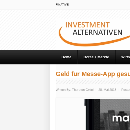
FINATIVE
Home
Börse + Märkte
Wirts
Geld für Messe-App ges
Written By:
Thorsten Cmiel
|
28. Mai 2013
|
Posted