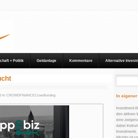
chaft + Politik
Geldanlage
Kommentare
Alternative Inves
ucht
 In:
CROWDFINANCE
Crowdfunding
In eigene
Investment Al
den aktiven I
eine zielgen
dabei Instru
Investments.
Wichtig ist 