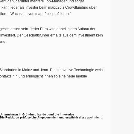
 verfügen, darunter mehrere Top-Manager und sogar
 kann jeder als Investor beim mapp2biz Crowdfunding über
teren Wachstum von mapp2biz profitieren.“
geschlossen sein. Jeder Euro wird dabei in den Aufbau der
investiert. Der Geschäftsführer erhalte aus dem Investment kein
ung.
tandorten in Mainz und Jena. Die innovative Technologie weist
skontakte hin und ermöglicht ihnen so eine neue mobile
n Unternehmen in Gründung handelt und die innovative
Die Redaktion prüft solche Angebote nicht und empfiehlt diese auch nicht.