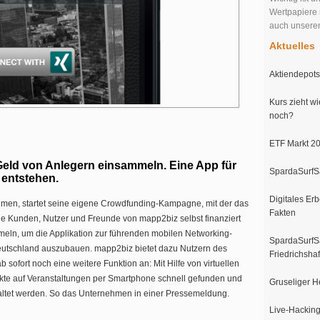
Wertpapiere 
auch unser
Aktuelles
Aktiendepots 
Kurs zieht wi
noch?
ETF Markt 20
eld von Anlegern einsammeln. Eine App für
SpardaSurfSa
 entstehen.
Digitales Erb
men, startet seine eigene Crowdfunding-Kampagne, mit der das
Fakten
e Kunden, Nutzer und Freunde von mapp2biz selbst finanziert
mmeln, um die Applikation zur führenden mobilen Networking-
SpardaSurfSa
utschland auszubauen. mapp2biz bietet dazu Nutzern des
Friedrichsha
ofort noch eine weitere Funktion an: Mit Hilfe von virtuellen
akte auf Veranstaltungen per Smartphone schnell gefunden und
Gruseliger H
taltet werden. So das Unternehmen in einer Pressemeldung.
Live-Hacking