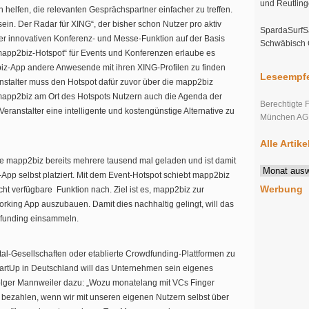
und Reutlin
helfen, die relevanten Gesprächspartner einfacher zu treffen.
ein. Der Radar für XING“, der bisher schon Nutzer pro aktiv
SpardaSurfSa
ner innovativen Konferenz- und Messe-Funktion auf der Basis
Schwäbisch
 „mapp2biz-Hotspot“ für Events und Konferenzen erlaube es
biz-App andere Anwesende mit ihren XING-Profilen zu finden
Leseempfe
anstalter muss den Hotspot dafür zuvor über die mapp2biz
app2biz am Ort des Hotspots Nutzern auch die Agenda der
Berechtigte 
eranstalter eine intelligente und kostengünstige Alternative zu
München AG s
Alle Artik
 mapp2biz bereits mehrere tausend mal geladen und ist damit
Alle
pp selbst platziert. Mit dem Event-Hotspot schiebt mapp2biz
Artikel
Werbung
cht verfügbare  Funktion nach. Ziel ist es, mapp2biz zur
im
king App auszubauen. Damit dies nachhaltig gelingt, will das
Überblick
funding einsammeln.
tal-Gesellschaften oder etablierte Crowdfunding-Plattformen zu
tartUp in Deutschland will das Unternehmen sein eigenes
olger Mannweiler dazu: „Wozu monatelang mit VCs Finger
bezahlen, wenn wir mit unseren eigenen Nutzern selbst über