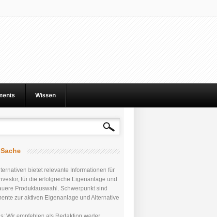
tments
Wissen
r Sache
ternativen bietet relevante Informationen für
nvestor, für die erfolgreiche Eigenanlage und
auere Produktauswahl. Schwerpunkt sind
mente zur aktiven Eigenanlage und Alternative
uns: Wir empfehlen als Redaktion weder