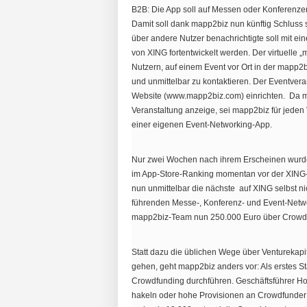
B2B: Die App soll auf Messen oder Konferenzen 
Damit soll dank mapp2biz nun künftig Schluss s
über andere Nutzer benachrichtigte soll mit ei
von XING fortentwickelt werden. Der virtuelle
Nutzern, auf einem Event vor Ort in der mapp2
und unmittelbar zu kontaktieren. Der Eventver
Website (www.mapp2biz.com) einrichten. Da m
Veranstaltung anzeige, sei mapp2biz für jeden V
einer eigenen Event-Networking-App.
Nur zwei Wochen nach ihrem Erscheinen wurde
im App-Store-Ranking momentan vor der XING-A
nun unmittelbar die nächste  auf XING selbst ni
führenden Messe-, Konferenz- und Event-Networ
mapp2biz-Team nun 250.000 Euro über Crowd
Statt dazu die üblichen Wege über Venturekapi
gehen, geht mapp2biz anders vor: Als erstes S
Crowdfunding durchführen. Geschäftsführer H
hakeln oder hohe Provisionen an Crowdfunder 