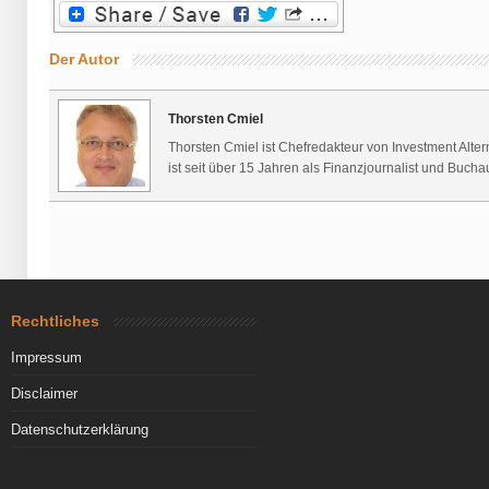
Der Autor
Thorsten Cmiel
Thorsten Cmiel ist Chefredakteur von Investment Alte
ist seit über 15 Jahren als Finanzjournalist und Buchaut
Rechtliches
Impressum
Disclaimer
Datenschutzerklärung