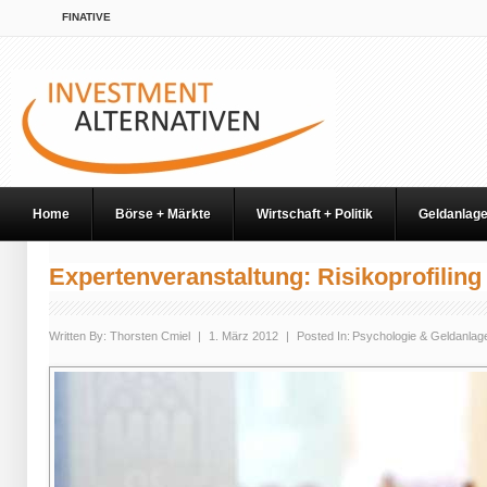
FINATIVE
Home
Börse + Märkte
Wirtschaft + Politik
Geldanlag
Expertenveranstaltung: Risikoprofiling
Written By:
Thorsten Cmiel
|
1. März 2012
|
Posted In:
Psychologie & Geldanlag