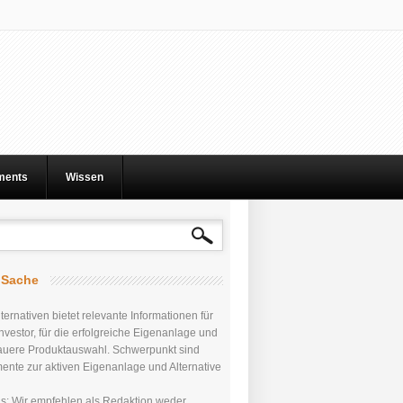
tments
Wissen
r Sache
ternativen bietet relevante Informationen für
nvestor, für die erfolgreiche Eigenanlage und
auere Produktauswahl. Schwerpunkt sind
mente zur aktiven Eigenanlage und Alternative
uns: Wir empfehlen als Redaktion weder