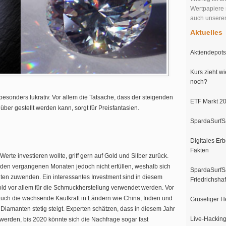
Wertpapiere 
auch unser
Aktuelles
Aktiendepots 
Kurs zieht wi
noch?
 besonders lukrativ. Vor allem die Tatsache, dass der steigenden
ETF Markt 20
r gestellt werden kann, sorgt für Preisfantasien.
SpardaSurfSa
Digitales Erb
Fakten
Werte investieren wollte, griff gern auf Gold und Silber zurück.
 den vergangenen Monaten jedoch nicht erfüllen, weshalb sich
SpardaSurfSa
ten zuwenden. Ein interessantes Investment sind in diesem
Friedrichsha
d vor allem für die Schmuckherstellung verwendet werden. Vor
auch die wachsende Kaufkraft in Ländern wie China, Indien und
Gruseliger H
Diamanten stetig steigt. Experten schätzen, dass in diesem Jahr
Live-Hacking
erden, bis 2020 könnte sich die Nachfrage sogar fast