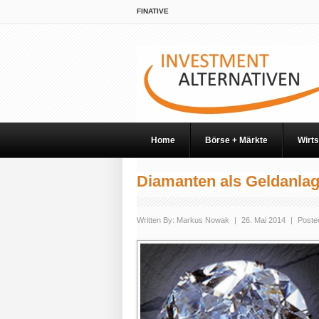
FINATIVE
Home
Börse + Märkte
Wirts
Diamanten als Geldanla
Written By:
Markus Nowak
|
26. Mai 2014
|
Posted