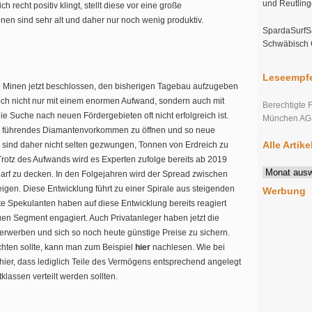
und Reutlin
 recht positiv klingt, stellt diese vor eine große
nen sind sehr alt und daher nur noch wenig produktiv.
SpardaSurfSa
Schwäbisch
Leseempfe
 Minen jetzt beschlossen, den bisherigen Tagebau aufzugeben
doch nicht nur mit einem enormen Aufwand, sondern auch mit
Berechtigte 
 Suche nach neuen Fördergebieten oft nicht erfolgreich ist.
München AG s
ein führendes Diamantenvorkommen zu öffnen und so neue
Alle Artik
 sind daher nicht selten gezwungen, Tonnen von Erdreich zu
rotz des Aufwands wird es Experten zufolge bereits ab 2019
Alle
arf zu decken. In den Folgejahren wird der Spread zwischen
Artikel
igen. Diese Entwicklung führt zu einer Spirale aus steigenden
Werbung
im
e Spekulanten haben auf diese Entwicklung bereits reagiert
Überblick
en Segment engagiert. Auch Privatanleger haben jetzt die
 erwerben und sich so noch heute günstige Preise zu sichern.
hten sollte, kann man zum Beispiel
hier
nachlesen. Wie bei
 hier, dass lediglich Teile des Vermögens entsprechend angelegt
lassen verteilt werden sollten.