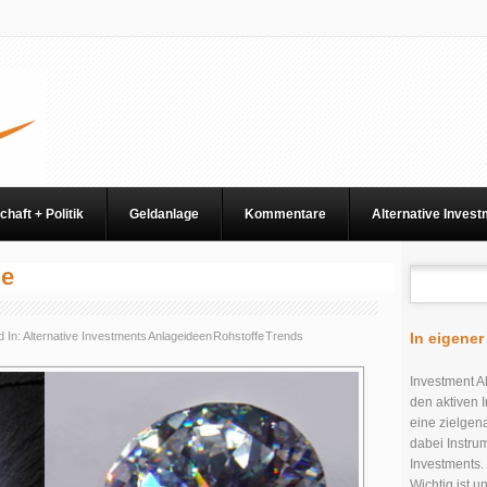
chaft + Politik
Geldanlage
Kommentare
Alternative Inves
ge
 In:
Alternative Investments
Anlageideen
Rohstoffe
Trends
In eigene
Investment Al
den aktiven I
eine zielgen
dabei Instru
Investments.
Wichtig ist 