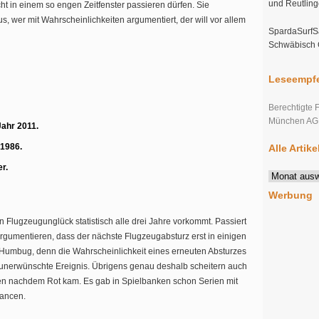
und Reutlin
t in einem so engen Zeitfenster passieren dürfen. Sie
s, wer mit Wahrscheinlichkeiten argumentiert, der will vor allem
SpardaSurfSa
Schwäbisch
Leseempfe
Berechtigte 
München AG s
ahr 2011.
 1986.
Alle Artik
r.
Alle
Artikel
Werbung
im
Überblick
n Flugzeugunglück statistisch alle drei Jahre vorkommt. Passiert
rgumentieren, dass der nächste Flugzeugabsturz erst in einigen
ch Humbug, denn die Wahrscheinlichkeit eines erneuten Absturzes
, unerwünschte Ereignis. Übrigens genau deshalb scheitern auch
zen nachdem Rot kam. Es gab in Spielbanken schon Serien mit
hancen.