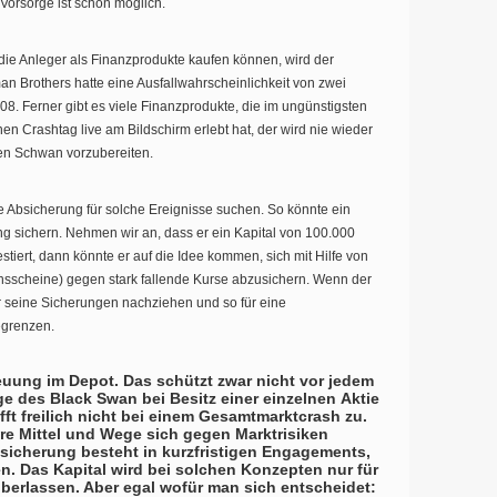
 Vorsorge ist schon möglich.
ie Anleger als Finanzprodukte kaufen können, wird der
man Brothers hatte eine Ausfallwahrscheinlichkeit von zwei
8. Ferner gibt es viele Finanzprodukte, die im ungünstigsten
nen Crashtag live am Bildschirm erlebt hat, der wird nie wieder
en Schwan vorzubereiten.
elle Absicherung für solche Ereignisse suchen. So könnte ein
g sichern. Nehmen wir an, dass er ein Kapital von 100.000
stiert, dann könnte er auf die Idee kommen, sich mit Hilfe von
nsscheine) gegen stark fallende Kurse abzusichern. Wenn der
er seine Sicherungen nachziehen und so für eine
egrenzen.
euung im Depot. Das schützt zwar nicht vor jedem
e des Black Swan bei Besitz einer einzelnen Aktie
ft freilich nicht bei einem Gesamtmarktcrash zu.
re Mittel und Wege sich gegen Marktrisiken
bsicherung besteht in kurzfristigen Engagements,
en. Das Kapital wird bei solchen Konzepten nur für
erlassen. Aber egal wofür man sich entscheidet: