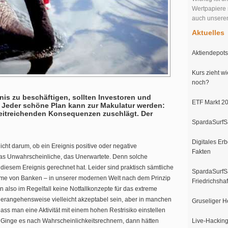
Wertpapiere 
auch unser
Aktuelles
Aktiendepots 
Kurs zieht wi
noch?
gnis zu beschäftigen, sollten Investoren und
ETF Markt 20
 Jeder schöne Plan kann zur Makulatur werden:
weitreichenden Konsequenzen zuschlägt. Der
SpardaSurfSa
Digitales Erb
t darum, ob ein Ereignis positive oder negative
Fakten
das Unwahrscheinliche, das Unerwartete. Denn solche
diesem Ereignis gerechnet hat. Leider sind praktisch sämtliche
SpardaSurfSa
eme von Banken – in unserer modernen Welt nach dem Prinzip
Friedrichsha
n also im Regelfall keine Notfallkonzepte für das extreme
 Herangehensweise vielleicht akzeptabel sein, aber in manchen
Gruseliger H
ass man eine Aktivität mit einem hohen Restrisiko einstellen
 Ginge es nach Wahrscheinlichkeitsrechnern, dann hätten
Live-Hacking