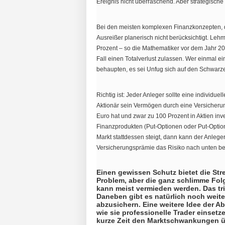
Ereignis nicht überraschend. Aber strategische
Bei den meisten komplexen Finanzkonzepten, d
Ausreißer planerisch nicht berücksichtigt. Leh
Prozent – so die Mathematiker vor dem Jahr 200
Fall einen Totalverlust zulassen. Wer einmal ei
behaupten, es sei Unfug sich auf den Schwarz
Richtig ist: Jeder Anleger sollte eine individu
Aktionär sein Vermögen durch eine Versicherun
Euro hat und zwar zu 100 Prozent in Aktien inve
Finanzprodukten (Put-Optionen oder Put-Optio
Markt stattdessen steigt, dann kann der Anleg
Versicherungsprämie das Risiko nach unten b
Einen gewissen Schutz bietet die Str
Problem, aber die ganz schlimme Folg
kann meist vermieden werden. Das trif
Daneben gibt es natürlich noch weite
abzusichern. Eine weitere Idee der A
wie sie professionelle Trader einsetz
kurze Zeit den Marktschwankungen üb