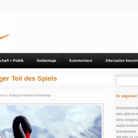
chaft + Politik
Geldanlage
Kommentare
Alternative Inves
er Teil des Spiels
ed In:
Anlagestrategien
Geldanlage
In eigene
Investment Al
den aktiven I
eine zielgen
dabei Instru
Investments.
Wichtig ist 