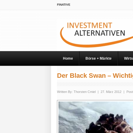
FINATIVE
Home
Börse + Märkte
Wirts
Der Black Swan – Wichtig
Written By:
Thorsten Cmiel
|
27. März 2012
|
Post