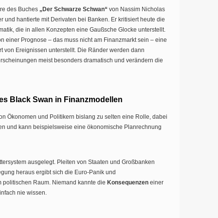
türe des Buches
„Der Schwarze Schwan“
von Nassim Nicholas
 und hantierte mit Derivaten bei Banken. Er kritisiert heute die
ik, die in allen Konzepten eine Gaußsche Glocke unterstellt.
ion einer Prognose – das muss nicht am Finanzmarkt sein – eine
t von Ereignissen unterstellt. Die Ränder werden dann
erscheinungen meist besonders dramatisch und verändern die
es Black Swan in Finanzmodellen
n Ökonomen und Politikern bislang zu selten eine Rolle, dabei
lgen und kann beispielsweise eine ökonomische Planrechnung
tersystem ausgelegt. Pleiten von Staaten und Großbanken
gung heraus ergibt sich die Euro-Panik und
im politischen Raum. Niemand kannte die
Konsequenzen
einer
infach nie wissen.