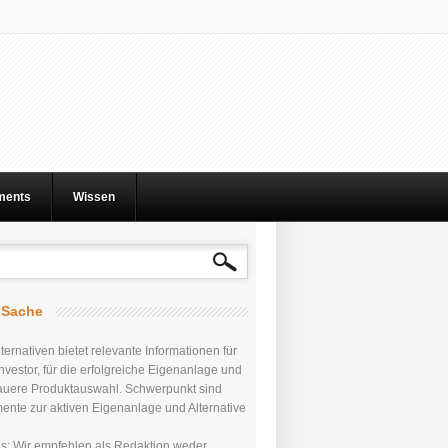
tments
Wissen
r Sache
ternativen bietet relevante Informationen für
nvestor, für die erfolgreiche Eigenanlage und
auere Produktauswahl. Schwerpunkt sind
mente zur aktiven Eigenanlage und Alternative
uns: Wir empfehlen als Redaktion weder