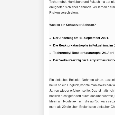
Tschernobyl, Harrisburg und Fukushima gar nich
ereigneten sich aber dennoch. Wir lernen darau
Risiken verschleiern.
Was ist ein Schwarzer Schwan?
Der Anschlag am 11. September 2001.
Die Reaktorkatastrophe in Fukushima im J
Tschernobyl Reaktorkatastrophe 24. April
Der Verkaufserfolg der Harry Potter-Büche
Ein einfaches Beispiel: Nehmen wir an, dass ei
heute so ein Unglück, könnte man etwas naiv a
Jahren wieder erfolgen sollte. Das ist natürli
hat sich nicht geändert durch das unerwartete
Ideen am Roulette-Tisch, die auf Schwarz set
mehr als 20 gleichen Ereignissen einfacher C