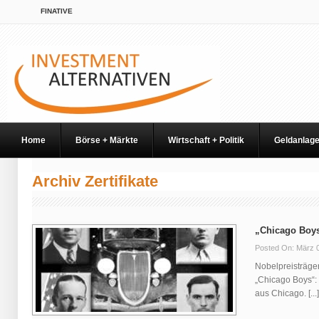
FINATIVE
Home
Börse + Märkte
Wirtschaft + Politik
Geldanlag
Archiv Zertifikate
„Chicago Boy
Posted On: März 
Nobelpreisträge
„Chicago Boys“
aus Chicago. [...]